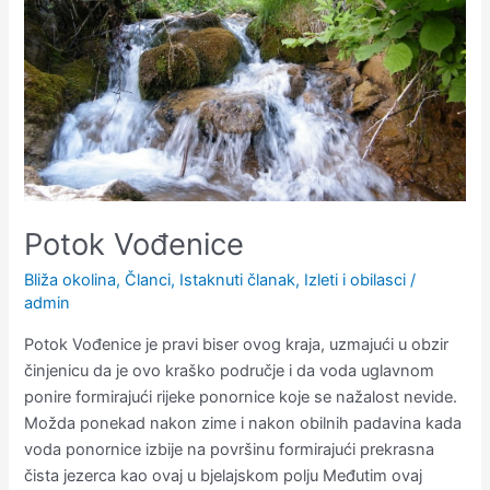
Potok Vođenice
Bliža okolina
,
Članci
,
Istaknuti članak
,
Izleti i obilasci
/
admin
Potok Vođenice je pravi biser ovog kraja, uzmajući u obzir
činjenicu da je ovo kraško područje i da voda uglavnom
ponire formirajući rijeke ponornice koje se nažalost nevide.
Možda ponekad nakon zime i nakon obilnih padavina kada
voda ponornice izbije na površinu formirajući prekrasna
čista jezerca kao ovaj u bjelajskom polju Međutim ovaj