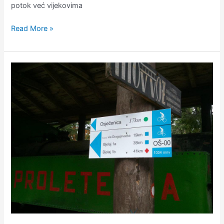
potok već vijekovima
Read More »
Biciklističke
staze