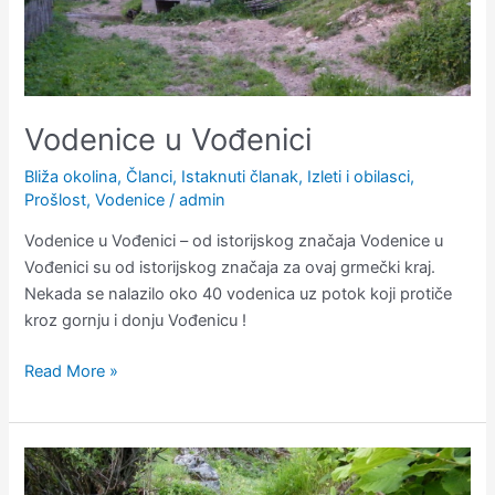
Vodenice u Vođenici
Bliža okolina
,
Članci
,
Istaknuti članak
,
Izleti i obilasci
,
Prošlost
,
Vodenice
/
admin
Vodenice u Vođenici – od istorijskog značaja Vodenice u
Vođenici su od istorijskog značaja za ovaj grmečki kraj.
Nekada se nalazilo oko 40 vodenica uz potok koji protiče
kroz gornju i donju Vođenicu !
Read More »
Potok
Vođenice