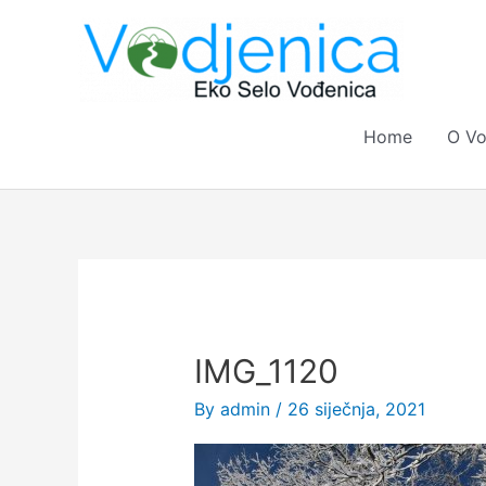
Skip
to
content
Home
O Vo
IMG_1120
By
admin
/
26 siječnja, 2021