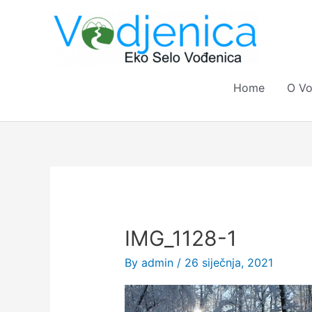
Skip
to
content
Home
O Vo
IMG_1128-1
By
admin
/
26 siječnja, 2021