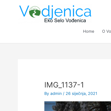
Skip
to
content
Home
O Vo
IMG_1137-1
By
admin
/
26 siječnja, 2021