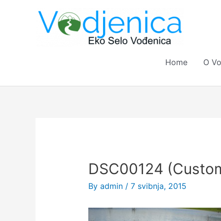
Skip
to
content
Home
O Vo
Post
navigation
DSC00124 (Custo
By
admin
/
7 svibnja, 2015