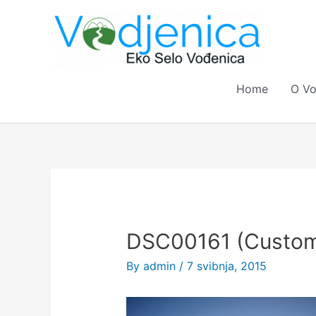
Skip
to
content
Home
O Vo
Post
navigation
DSC00161 (Custo
By
admin
/
7 svibnja, 2015