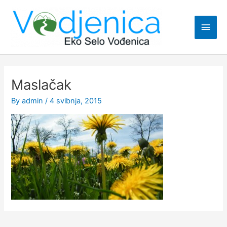
Skip
Main
to
content
Men
Post
navigation
Maslačak
By
admin
/
4 svibnja, 2015