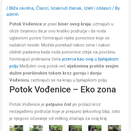
/
Bliža okolina
,
Članci
,
Istaknuti članak
,
Izleti i obilasci
/ By
admin
Potok Vođenice
je pravi
biser ovog kraja
, uzmajući u
obzir činjenicu da je ovo kraško područje i da voda
uglavnom ponire formirajući rijeke ponornice koje se
nažalost nevide. Možda ponekad nakon zime i nakon
obilnih padavina kada voda ponornice izbije na površinu
formirajući prekrasna čista
jezerca kao ovaj u bjelajskom
polju
Međutim ovaj potok već
vijekovima protiče svojim
dužim površinskim tokom kroz gornju i donju
Vođenicu
, razlivajući se na kraju u bjelajskom polju.
Potok Vođenice – Eko zona
Potok Vođenice je
potpuno čist
jer prolazi kroz
nezagađeno područje koje je prepuno ljekovitog bilja, zato
je njegovo očuvanje od velikog značaja za ovaj kraj.