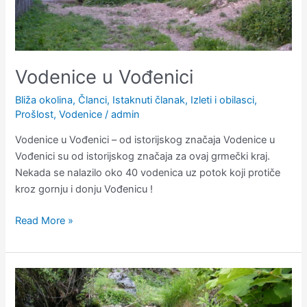
Vodenice u Vođenici
Bliža okolina
,
Članci
,
Istaknuti članak
,
Izleti i obilasci
,
Prošlost
,
Vodenice
/
admin
Vodenice u Vođenici – od istorijskog značaja Vodenice u
Vođenici su od istorijskog značaja za ovaj grmečki kraj.
Nekada se nalazilo oko 40 vodenica uz potok koji protiče
kroz gornju i donju Vođenicu !
Read More »
Potok
Vođenice