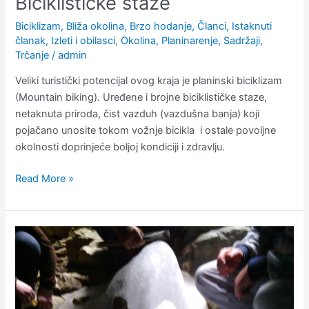
Biciklističke staze
Biciklizam
,
Bliža okolina
,
Brzo hodanje
,
Članci
,
Istaknuti
članak
,
Izleti i obilasci
,
Okolina
,
Planinarenje
,
Sadržaji
,
Trčanje
/
admin
Veliki turistički potencijal ovog kraja je planinski biciklizam
(Mountain biking). Uređene i brojne biciklističke staze,
netaknuta priroda, čist vazduh (vazdušna banja) koji
pojačano unosite tokom vožnje bicikla i ostale povoljne
okolnosti doprinjeće boljoj kondiciji i zdravlju.
Read More »
Ledena
pećina
Vođenica