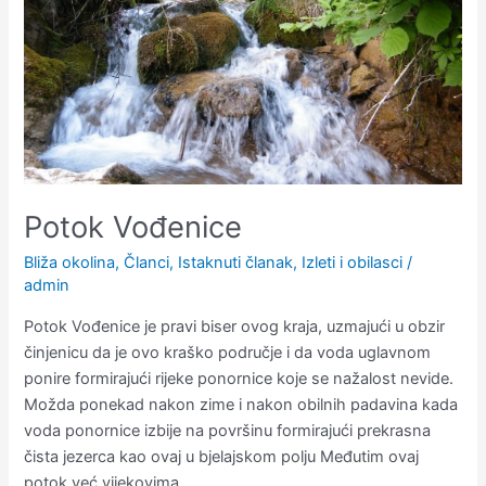
Potok Vođenice
Bliža okolina
,
Članci
,
Istaknuti članak
,
Izleti i obilasci
/
admin
Potok Vođenice je pravi biser ovog kraja, uzmajući u obzir
činjenicu da je ovo kraško područje i da voda uglavnom
ponire formirajući rijeke ponornice koje se nažalost nevide.
Možda ponekad nakon zime i nakon obilnih padavina kada
voda ponornice izbije na površinu formirajući prekrasna
čista jezerca kao ovaj u bjelajskom polju Međutim ovaj
potok već vijekovima