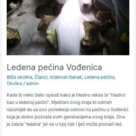
Ledena pećina Vođenica
Bliža okolina
,
Članci
,
Istaknuti članak
,
Ledena pećina
,
Okolina
/
admin
Kada bi neko želio opisati kako je hladno rekao bi “hladno
kao u ledenoj pećini”. Mještani ovog kraja bi odmah
razumijeli da se ovo poređenje odnosi na pećinu u Vođenici
koja je dobro poznata svim generacijama ovog kraja. Ona
je zaista “ledena” jer se u njoj čak i ljeti može pronaći led.