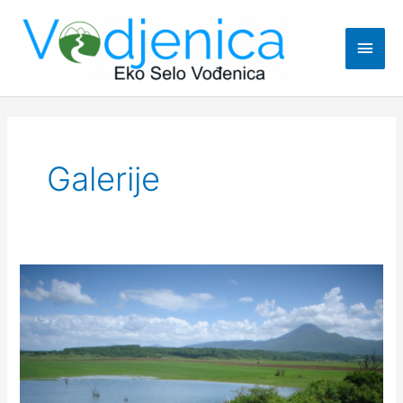
Skip
Main
to
content
Men
Galerije
Jezerce
u
bjelajskom
polju